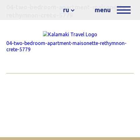
04-two-bedroom-apartment-maisonette-
ru
menu
rethymnon-crete-5779
04-two-bedroom-apartment-maisonette-rethymnon-
crete-5779