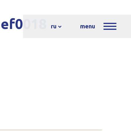
sef0018
ru
menu