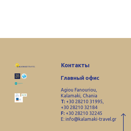
Контакты
Главный офис
Agiou Fanouriou,
Kalamaki, Chania
T:
+30 28210 31995,
+30 28210 32184
F:
+30 28210 32245
E:
info@kalamaki-travel.gr