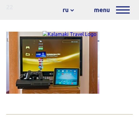
22
ru
menu