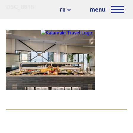
DSC_8818
ru
menu