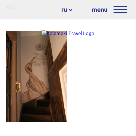
el5
ru
menu