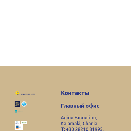
Контакты
Главный офис
Agiou Fanouriou,
Kalamaki, Chania
T:
+30 28210 31995,