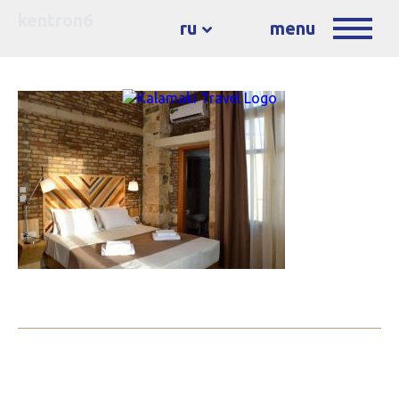
kentron6
ru
menu