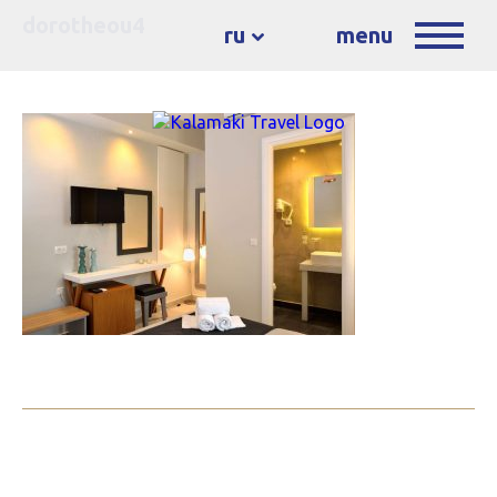
dorotheou4
ru
menu