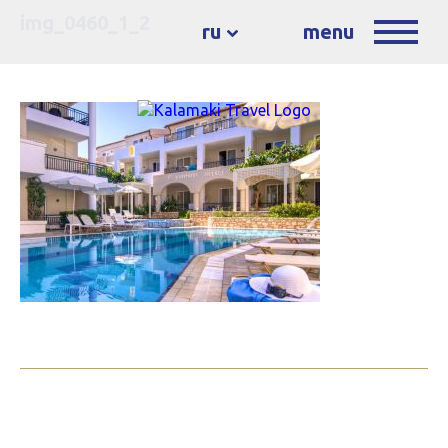
img_0460_1_2
ru
menu