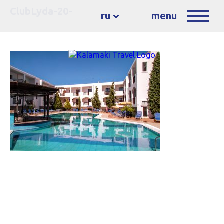
ClubLyda-20-
ru
menu