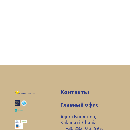
Контакты
Главный офис
Agiou Fanouriou,
Kalamaki, Chania
T:
+30 28210 31995,