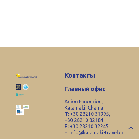
Контакты
Главный офис
Agiou Fanouriou,
Kalamaki, Chania
T:
+30 28210 31995,
+30 28210 32184
F:
+30 28210 32245
E:
info@kalamaki-travel.gr