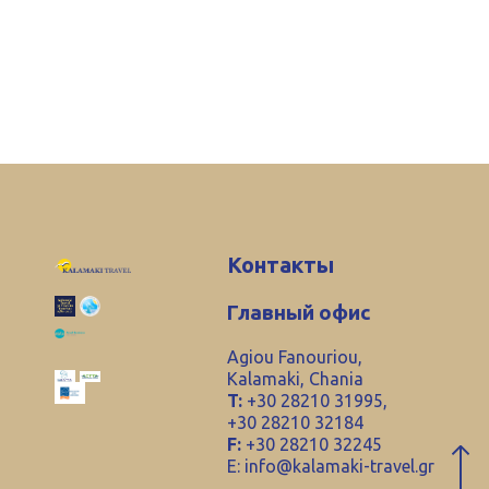
Контакты
Главный офис
Agiou Fanouriou,
Kalamaki, Chania
T:
+30 28210 31995,
+30 28210 32184
F:
+30 28210 32245
E:
info@kalamaki-travel.gr