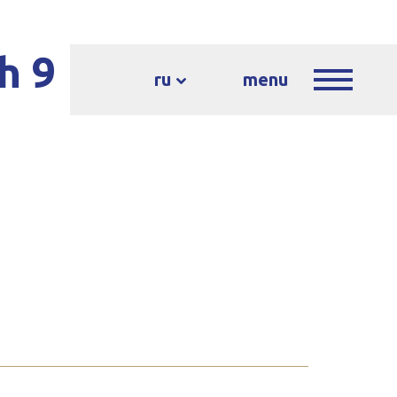
h 9
ru
menu