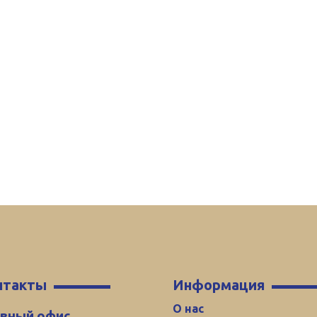
нтакты
Информация
О нас
авный офис