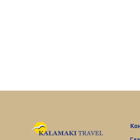
Ко
Гл