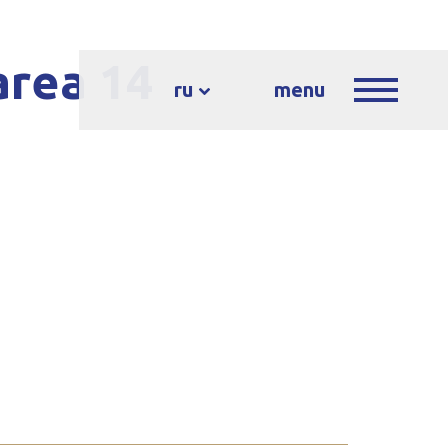
area 14
ru
menu