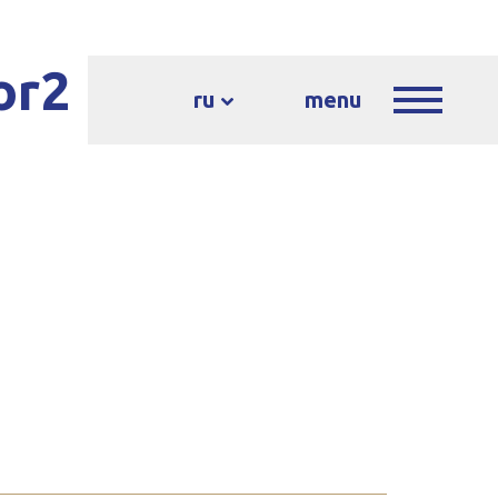
or2
ru
menu