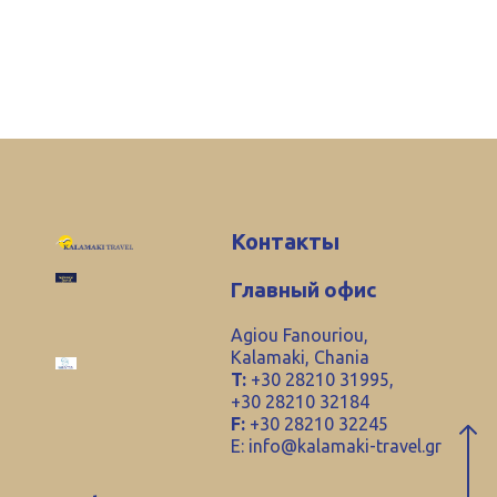
Контакты
Главный офис
Agiou Fanouriou,
Kalamaki, Chania
T:
+30 28210 31995,
+30 28210 32184
F:
+30 28210 32245
E:
info@kalamaki-travel.gr