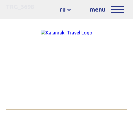
TRG_3698
ru
menu