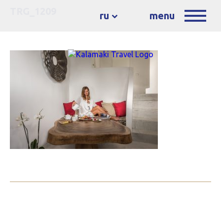
TRG_1209
ru
menu