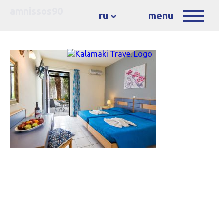
amnissos90
ru
menu