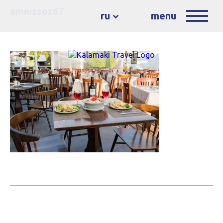
amnissos67
ru
menu