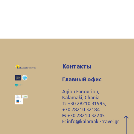
Контакты
Главный офис
Agiou Fanouriou,
Kalamaki, Chania
T:
+30 28210 31995,
+30 28210 32184
F:
+30 28210 32245
E:
info@kalamaki-travel.gr