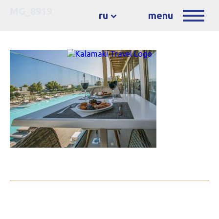
MG_8919
ru
menu