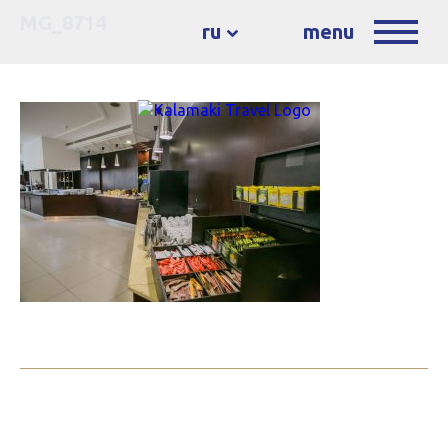
MG_8714
ru
menu