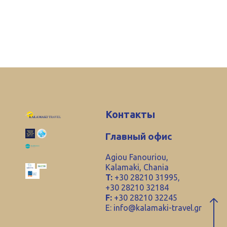
Контакты
Главный офис
Agiou Fanouriou,
Kalamaki, Chania
T:
+30 28210 31995,
+30 28210 32184
F:
+30 28210 32245
E:
info@kalamaki-travel.gr