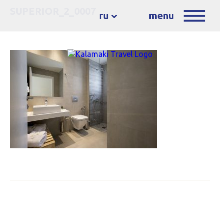
SUPERIOR_2_0007
ru
menu