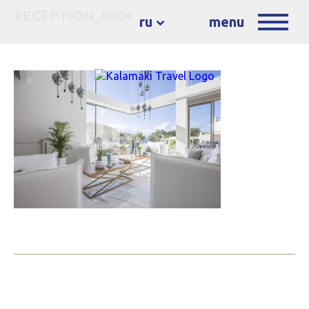
RECEPTION_0004
ru
menu