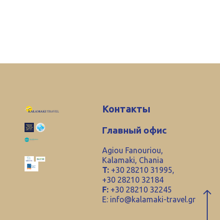
Контакты
Главный офис
Agiou Fanouriou,
Kalamaki, Chania
T:
+30 28210 31995,
+30 28210 32184
F:
+30 28210 32245
E:
info@kalamaki-travel.gr