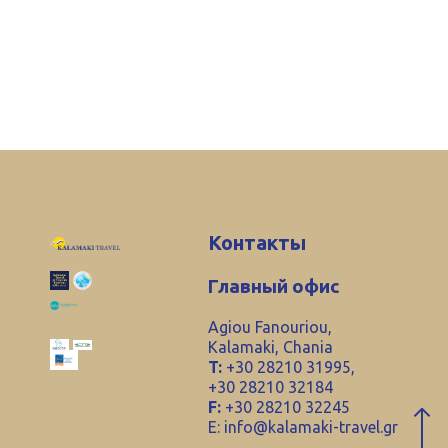
Контакты
Главный офис
Agiou Fanouriou,
Kalamaki, Chania
T:
+30 28210 31995,
+30 28210 32184
F:
+30 28210 32245
E:
info@kalamaki-travel.gr