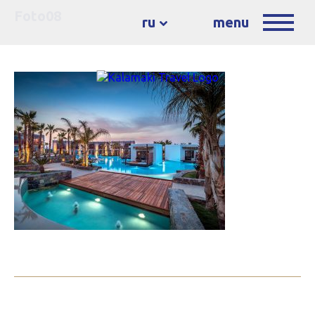
Foto08
ru
menu