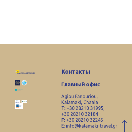
Контакты
Главный офис
Agiou Fanouriou,
Kalamaki, Chania
T:
+30 28210 31995,
+30 28210 32184
F:
+30 28210 32245
E:
info@kalamaki-travel.gr