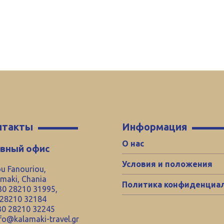
нтакты
Информация
О нас
авный офис
Условия и положения
u Fanouriou,
maki, Chania
Политика конфиденциа
0 28210 31995,
 28210 32184
0 28210 32245
fo@kalamaki-travel.gr