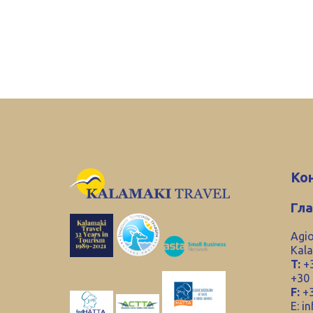
Ко
Гл
Agio
Kala
T:
+3
+30
F:
+3
E:
in