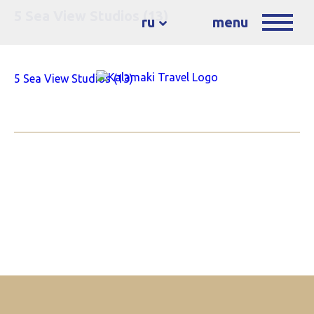
5 Sea View Studios (13)
ru
menu
5 Sea View Studios (13)