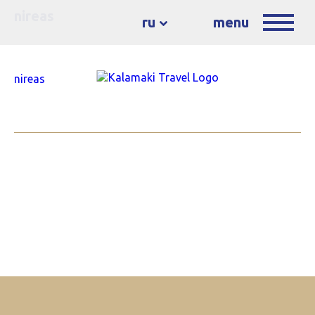
nireas
ru
menu
nireas