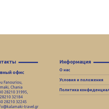
нтакты
Информация
О нас
авный офис
Условия и положения
u Fanouriou,
maki, Chania
Политика конфиденциа
0 28210 31995,
 28210 32184
0 28210 32245
fo@kalamaki-travel.gr