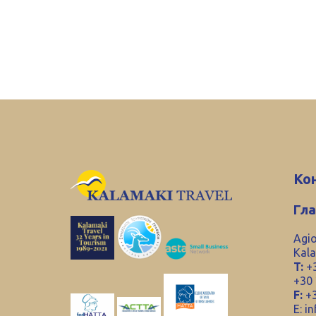
Ко
Гл
Agio
Kala
T:
+3
+30
F:
+3
E:
in