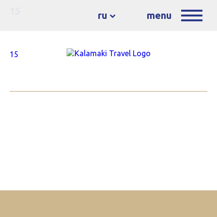
15
ru
menu
15