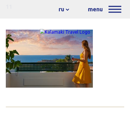
11
ru
menu