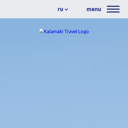
ru
menu