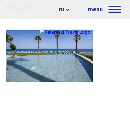
ABC_5036
ru
menu