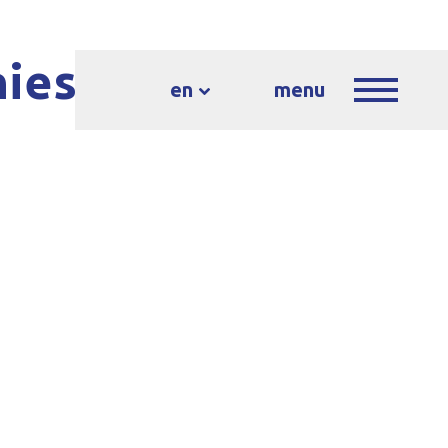
nies
en
menu