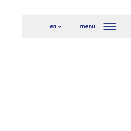
en
menu