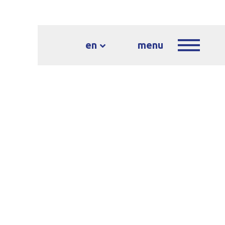
en
menu