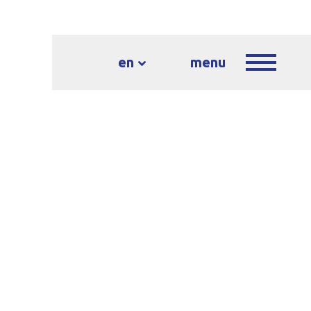
en
menu