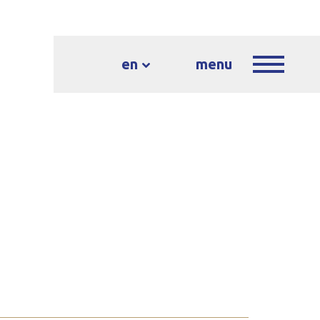
en
menu